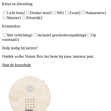
Kleur en afwerking
Licht hout
2
Donker hout
3
Wit
1
Zwart
2
Natuursteen
1
Marmer
1
Kleurrijk
2
Kenmerken
Met verlichting
1
Inclusief geschenkverpakking
4
Op
voorraad
11
Hulp nodig bij kiezen?
Ontdek welke Nature Box het beste bij jouw interieur past.
Start de keuzehulp