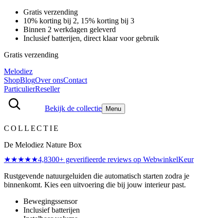
Gratis verzending
10% korting bij 2, 15% korting bij 3
Binnen 2 werkdagen geleverd
Inclusief batterijen, direct klaar voor gebruik
Gratis verzending
Melodiez
Shop
Blog
Over ons
Contact
Particulier
Reseller
Bekijk de collectie
Menu
COLLECTIE
De Melodiez Nature Box
★★★★★
4,8
300
+ geverifieerde reviews
op WebwinkelKeur
Rustgevende natuurgeluiden die automatisch starten zodra je
binnenkomt. Kies een uitvoering die bij jouw interieur past.
Bewegingssensor
Inclusief batterijen