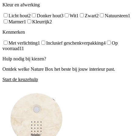
Kleur en afwerking
Licht hout
2
Donker hout
3
Wit
1
Zwart
2
Natuursteen
1
Marmer
1
Kleurrijk
2
Kenmerken
Met verlichting
1
Inclusief geschenkverpakking
4
Op
voorraad
11
Hulp nodig bij kiezen?
Ontdek welke Nature Box het beste bij jouw interieur past.
Start de keuzehulp