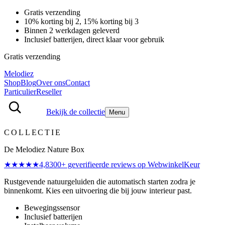
Gratis verzending
10% korting bij 2, 15% korting bij 3
Binnen 2 werkdagen geleverd
Inclusief batterijen, direct klaar voor gebruik
Gratis verzending
Melodiez
Shop
Blog
Over ons
Contact
Particulier
Reseller
Bekijk de collectie
Menu
COLLECTIE
De Melodiez Nature Box
★★★★★
4,8
300
+ geverifieerde reviews
op WebwinkelKeur
Rustgevende natuurgeluiden die automatisch starten zodra je
binnenkomt. Kies een uitvoering die bij jouw interieur past.
Bewegingssensor
Inclusief batterijen