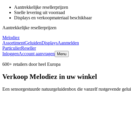
Aantrekkelijke resellerprijzen
Snelle levering uit voorraad
Displays en verkoopmateriaal beschikbaar
Aantrekkelijke resellerprijzen
Melodiez
Assortiment
Geluiden
Displays
Aanmelden
Particulier
Reseller
Inloggen
Account aanvragen
Menu
600+ retailers door heel Europa
Verkoop Melodiez in uw winkel
Een sensorgestuurde natuurgeluidenbox die vanzelf rustgevende gelui