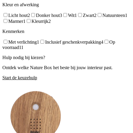
Kleur en afwerking
Licht hout
2
Donker hout
3
Wit
1
Zwart
2
Natuursteen
1
Marmer
1
Kleurrijk
2
Kenmerken
Met verlichting
1
Inclusief geschenkverpakking
4
Op
voorraad
11
Hulp nodig bij kiezen?
Ontdek welke Nature Box het beste bij jouw interieur past.
Start de keuzehulp