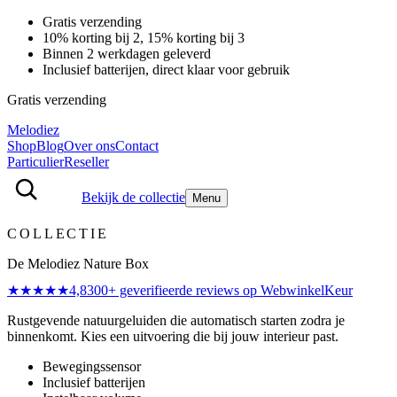
Gratis verzending
10% korting bij 2, 15% korting bij 3
Binnen 2 werkdagen geleverd
Inclusief batterijen, direct klaar voor gebruik
Gratis verzending
Melodiez
Shop
Blog
Over ons
Contact
Particulier
Reseller
Bekijk de collectie
Menu
COLLECTIE
De Melodiez Nature Box
★★★★★
4,8
300
+ geverifieerde reviews
op WebwinkelKeur
Rustgevende natuurgeluiden die automatisch starten zodra je
binnenkomt. Kies een uitvoering die bij jouw interieur past.
Bewegingssensor
Inclusief batterijen